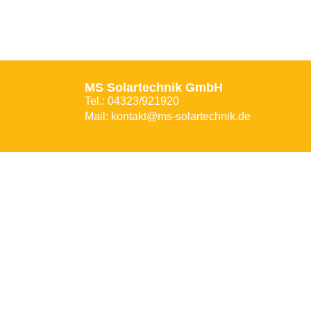
MS Solartechnik GmbH
Tel.: 04323/921920
Mail: kontakt@ms-solartechnik.de